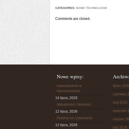
CATEGORIES:
NOWE TECHNOLOGIE
Comments are closed.
Nowe wpisy:
Archiw
Inwestowanie w
lipiec 202
Nieruchomości
czerwiec 
14 lipca, 2026
maj 2026
Aktualności i Nowości
kwiecień 
12 lipca, 2026
Pytania od czytelników
marzec 2
12 lipca, 2026
luty 2026