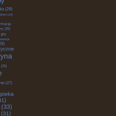
by
yka
(28)
dzieci
(24)
rmacja
zny
(26)
gry
nowacje
28)
dyczne
yna
(26)
e
nie
(27)
pieka
31)
(33)
(31)