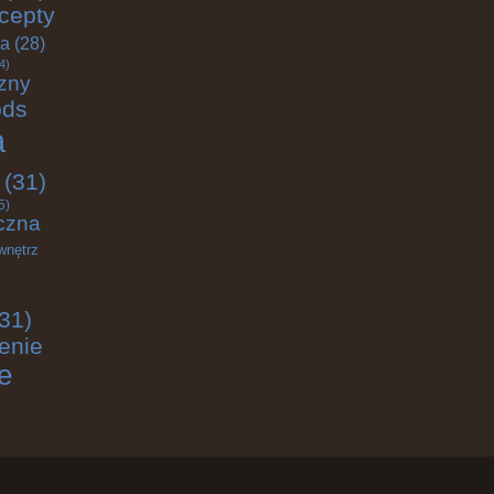
cepty
ja
(28)
4)
zny
ods
a
(31)
5)
czna
wnętrz
31)
enie
e