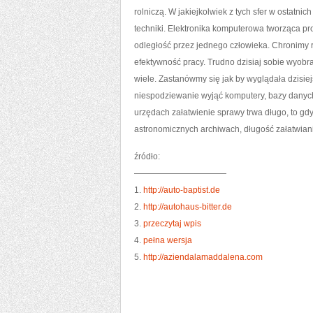
rolniczą. W jakiejkolwiek z tych sfer w ostatni
techniki. Elektronika komputerowa tworząca 
odległość przez jednego człowieka. Chronimy
efektywność pracy. Trudno dzisiaj sobie wyobra
wiele. Zastanówmy się jak by wyglądała dzisie
niespodziewanie wyjąć komputery, bazy danych 
urzędach załatwienie sprawy trwa długo, to gd
astronomicznych archiwach, długość załatwiani
źródło:
———————————
1.
http://auto-baptist.de
2.
http://autohaus-bitter.de
3.
przeczytaj wpis
4.
pełna wersja
5.
http://aziendalamaddalena.com