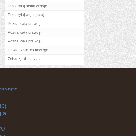
Przeczytaj pełną wersję
Przeczytaj więcej tutaj
Poznaj całą prawdę
Poznaj całą prawdę
Poznaj całą prawdę
Dowiedz się, co nowego
Zobacz, jak to działa
cja wnętrz
30)
gia
wo