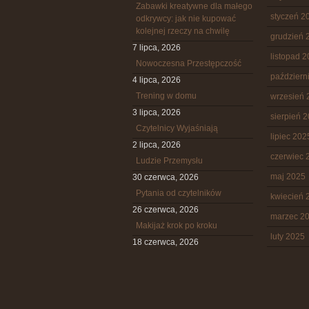
Zabawki kreatywne dla małego
styczeń 2
odkrywcy: jak nie kupować
kolejnej rzeczy na chwilę
grudzień 
7 lipca, 2026
listopad 
Nowoczesna Przestępczość
październ
4 lipca, 2026
Trening w domu
wrzesień 
3 lipca, 2026
sierpień 
Czytelnicy Wyjaśniają
lipiec 202
2 lipca, 2026
czerwiec 
Ludzie Przemysłu
maj 2025
30 czerwca, 2026
Pytania od czytelników
kwiecień 
26 czerwca, 2026
marzec 2
Makijaż krok po kroku
luty 2025
18 czerwca, 2026