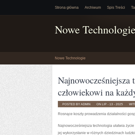
Strona główna
Archiwum
Spis Treści
Ta
Nowe Technologi
Nowe Technologie
Najnowocześniejsza t
człowiekowi na każ
POSTED BY ADMIN
ON LIP - 13 - 2025
WI
Rosnące koszty prowadzenia działalności gosp
Najnowocześniejsza technologia ułatwia życie 
jej wykorzystanie w różnych dziedzinach ludzk