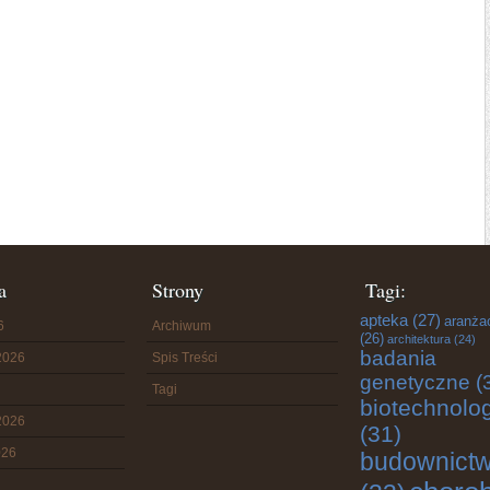
a
Strony
Tagi:
apteka
(27)
aranża
6
Archiwum
(26)
architektura
(24)
badania
2026
Spis Treści
genetyczne
(
Tagi
biotechnolo
2026
(31)
026
budownict