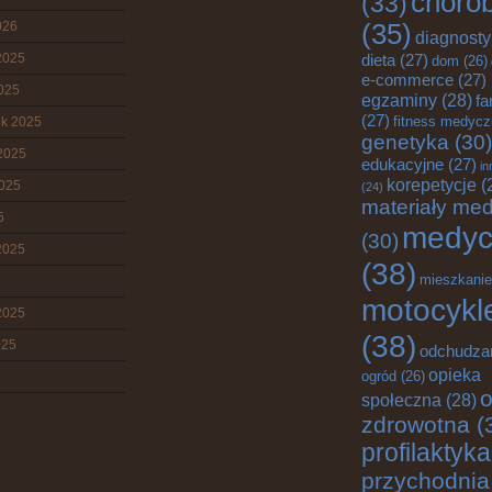
choro
(33)
026
(35)
diagnost
2025
dieta
(27)
dom
(26)
e-commerce
(27)
2025
egzaminy
(28)
fa
(27)
fitness medyc
ik 2025
genetyka
(30)
2025
edukacyjne
(27)
in
korepetycje
(
2025
(24)
materiały me
5
medyc
(30)
2025
(38)
mieszkanie
motocykl
2025
(38)
025
odchudza
opieka
ogród
(26)
o
społeczna
(28)
zdrowotna
(
profilaktyka
przychodnia