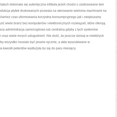
ch latach dokonała się autentyczna intifada jeżeli chodzi o zastosowane tam
produkcja płytek drukowanych pozwala na sterowanie wieloma machinami na
 również czas uformowania korzystna konsumpcyjnego jak i zwiększamy
zić wiele branż bez komputerów i elektronicznych rozwiązań, które oferują
jsza administracja samorządowa lub centralna gdyby z tych systemów
oraz wiele innych udogodnień. Nie dość, że jeszcze dzisiaj w niektórych
yby wszystko musiało być pisane ręcznie, a akta wyszukiwane w
a kwestii petentów wydłużyła by się do paru miesięcy.