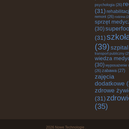
re
psychologia
(26)
(31)
rehabilitac
remont
(26)
rodzina
(2
sprzęt medyc
superfo
(30)
szkoł
(31)
(39)
szpital
transport publiczny
(2
wiedza medy
(30)
wyposażenie 
zabawa
(27)
(26)
zajęcia
dodatkowe
(
zdrowe żywi
zdrowi
(31)
(35)
2026
Nowe Technologie
.