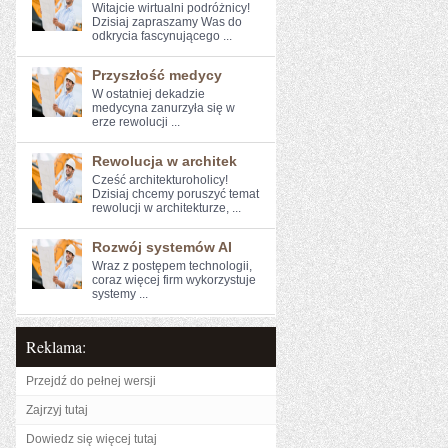
Witajcie wirtualni podróżnicy!
Dzisiaj zapraszamy Was do
odkrycia fascynującego ...
Przyszłość medycy
W‌ ostatniej⁣ dekadzie⁤
medycyna zanurzyła się w⁣
erze rewolucji ...
Rewolucja w architek
Cześć architekturoholicy!
Dzisiaj chcemy poruszyć temat
rewolucji⁤ w architekturze, ...
Rozwój systemów AI
Wraz z postępem technologii,
⁢coraz więcej⁣ firm wykorzystuje
systemy ...
Reklama:
Przejdź do pełnej wersji
Zajrzyj tutaj
Dowiedz się więcej tutaj