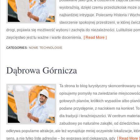
podawane jako gra, a codzienne zajęcia zamieni
wyobraźnią, dzięki czemu przedszkolak może od
najbardziej intryguje. Polecamy Historia i Wyc
stworzenie spokojnej przestrzeni, w której ćwic
drogi, pojawia się możliwość wyboru i zachęta do niezależności. Lulitulisie 
zwycięstwo jest tu ważne i warte docenienia.
[ Read More ]
CATEGORIES:
NOWE TECHNOLOGIE
Dąbrowa Górnicza
Ta strona to blog turystyczny skoncentrowany 
opisujemy pomysły na zwiedzanie miejscowości 
gotowych planów, krótkich wypadów albo planów
podane przystępnie, z naciskiem na konkret. To
dla tradycji i teraźniejszości. W centrum materi
zabudowy po naturalne zakątki, od dziedzictwa
odkrywa popularne atrakcje, ale też wynajduje mniej oczywiste lokalizacje, któ
sens, a nie tylko listę adresów – bo wyprawa jest ciekawsza, gdy
[ Read More ]