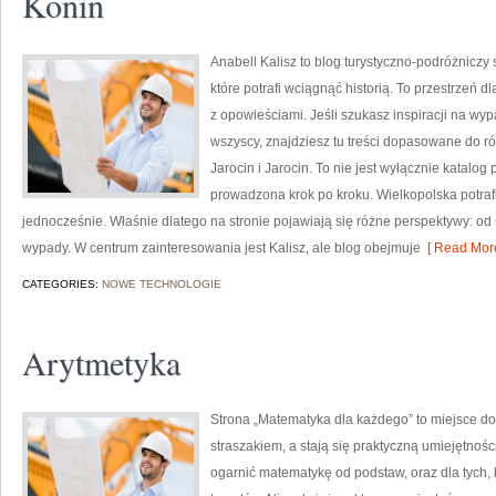
Konin
Anabell Kalisz to blog turystyczno-podróżniczy
które potrafi wciągnąć historią. To przestrzeń 
z opowieściami. Jeśli szukasz inspiracji na wyp
wszyscy, znajdziesz tu treści dopasowane do r
Jarocin i Jarocin. To nie jest wyłącznie katalo
prowadzona krok po kroku. Wielkopolska potrafi
jednocześnie. Właśnie dlatego na stronie pojawiają się różne perspektywy: 
wypady. W centrum zainteresowania jest Kalisz, ale blog obejmuje
[ Read More
CATEGORIES:
NOWE TECHNOLOGIE
Arytmetyka
Strona „Matematyka dla każdego” to miejsce do 
straszakiem, a stają się praktyczną umiejętnoś
ogarnić matematykę od podstaw, oraz dla tych, 