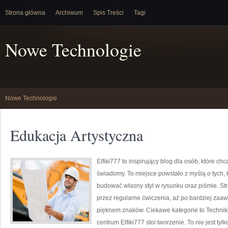
Strona główna
Archiwum
Spis Treści
Tagi
Nowe Technologie
Nowe Technologie
Edukacja Artystyczna
Elfiki777 to inspirujący blog dla osób, które ch
świadomy. To miejsce powstało z myślą o tych, k
budować własny styl w rysunku oraz piśmie. St
przez regularne ćwiczenia, aż po bardziej za
pięknem znaków. Ciekawe kategorie to Technik
centrum Elfiki777 stoi tworzenie. To nie jest tyl