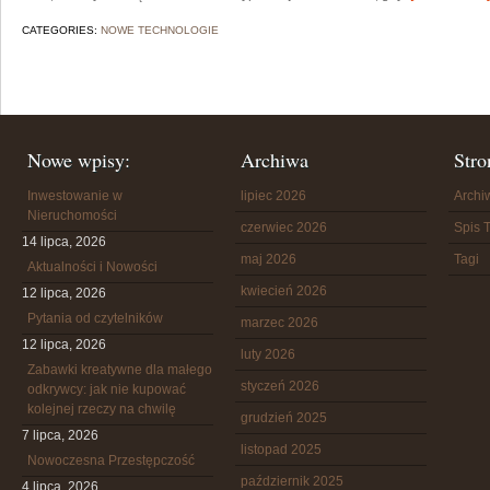
CATEGORIES:
NOWE TECHNOLOGIE
Nowe wpisy:
Archiwa
Stro
Inwestowanie w
lipiec 2026
Arch
Nieruchomości
czerwiec 2026
Spis T
14 lipca, 2026
maj 2026
Tagi
Aktualności i Nowości
kwiecień 2026
12 lipca, 2026
Pytania od czytelników
marzec 2026
12 lipca, 2026
luty 2026
Zabawki kreatywne dla małego
styczeń 2026
odkrywcy: jak nie kupować
kolejnej rzeczy na chwilę
grudzień 2025
7 lipca, 2026
listopad 2025
Nowoczesna Przestępczość
październik 2025
4 lipca, 2026