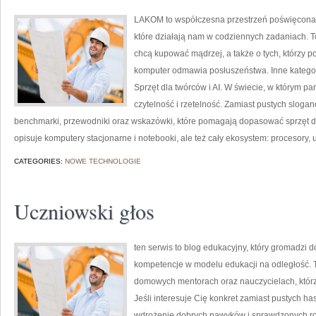
LAKOM to współczesna przestrzeń poświęcon
które działają nam w codziennych zadaniach. T
chcą kupować mądrzej, a także o tych, którzy p
komputer odmawia posłuszeństwa. Inne kategori
Sprzęt dla twórców i AI. W świecie, w którym p
czytelność i rzetelność. Zamiast pustych sloga
benchmarki, przewodniki oraz wskazówki, które pomagają dopasować sprzęt do
opisuje komputery stacjonarne i notebooki, ale też cały ekosystem: procesory, u
CATEGORIES:
NOWE TECHNOLOGIE
Uczniowski głos
ten serwis to blog edukacyjny, który gromadzi 
kompetencje w modelu edukacji na odległość. T
domowych mentorach oraz nauczycielach, którz
Jeśli interesuje Cię konkret zamiast pustych has
wdrożenie dobrych nawyków i sprawdzonych ro