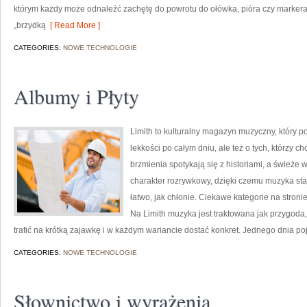
którym każdy może odnaleźć zachętę do powrotu do ołówka, pióra czy marker
„brzydką
[ Read More ]
CATEGORIES:
NOWE TECHNOLOGIE
Albumy i Płyty
Limith to kulturalny magazyn muzyczny, który p
lekkości po całym dniu, ale też o tych, którzy c
brzmienia spotykają się z historiami, a świeże 
charakter rozrywkowy, dzięki czemu muzyka staje
łatwo, jak chłonie. Ciekawe kategorie na stroni
Na Limith muzyka jest traktowana jak przygoda,
trafić na krótką zajawkę i w każdym wariancie dostać konkret. Jednego dnia po
CATEGORIES:
NOWE TECHNOLOGIE
Słownictwo i wyrażenia