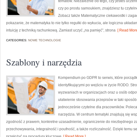
tematów. Niezależnie od tego, czy jesteś ucze
czy po prostu samoukiem, znajdziesz tu czyteln
Zobacz także Matematyczne ciekawostki i zagadki
pokazanie, że matematyka to nie tylko regułki do wykucia, ale logiczna układan
intuicję z techniką rachunkową. Zamiast uczyć „na pamięć”, strona
[ Read More
CATEGORIES:
NOWE TECHNOLOGIE
Szablony i narzędzia
Kompendium po GDPR to serwis, które porządk
identyfikującymi po wejściu w życie RODO. Str
wyzwaniach w organizacjach oraz u osób odpowi
ułatwienie stosowania przepisów w taki sposób,
jednocześnie czytelne dla pracowników. Poleca
narzędzia. W centrum tematyki znajdują się ws
zgodność z prawem, konkretne uzasadnienie, ograniczenie do niezbędnego za
przechowywania, integralność i poufność, a także rozliczalność. Dzięki temu se
przełożyć na procedury kluczowe
[ Read More ]