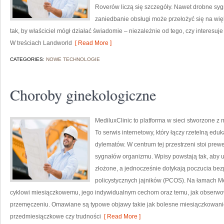
Roverów liczą się szczegóły. Nawet drobne syg
zaniedbanie obsługi może przełożyć się na wi
tak, by właściciel mógł działać świadomie – niezależnie od tego, czy interesuje go
W treściach Landworld
[ Read More ]
CATEGORIES:
NOWE TECHNOLOGIE
Choroby ginekologiczne
MediluxClinic to platforma w sieci stworzone z
To serwis internetowy, który łączy rzetelną ed
dylematów. W centrum tej przestrzeni stoi pre
sygnałów organizmu. Wpisy powstają tak, aby uł
złożone, a jednocześnie dotykają poczucia bezp
policystycznych jajników (PCOS). Na łamach Me
cyklowi miesiączkowemu, jego indywidualnym cechom oraz temu, jak obserwo
przemęczeniu. Omawiane są typowe objawy takie jak bolesne miesiączkowani
przedmiesiączkowe czy trudności
[ Read More ]