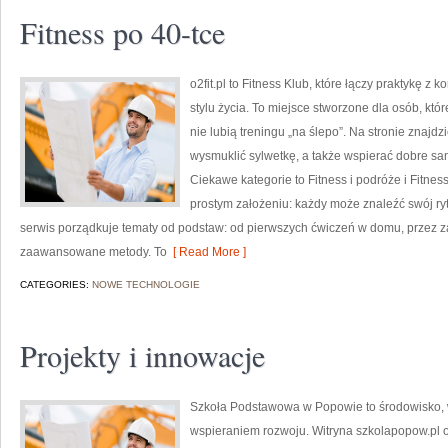
Fitness po 40-tce
o2fit.pl to Fitness Klub, które łączy praktykę z
stylu życia. To miejsce stworzone dla osób, któ
nie lubią treningu „na ślepo”. Na stronie znajdz
wysmuklić sylwetkę, a także wspierać dobre sa
Ciekawe kategorie to Fitness i podróże i Fitness
prostym założeniu: każdy może znaleźć swój ryt
serwis porządkuje tematy od podstaw: od pierwszych ćwiczeń w domu, przez z
zaawansowane metody. To
[ Read More ]
CATEGORIES:
NOWE TECHNOLOGIE
Projekty i innowacje
Szkoła Podstawowa w Popowie to środowisko, w
wspieraniem rozwoju. Witryna szkolapopow.pl o