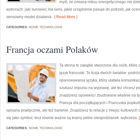
myśl, że zmiana miksu energetycznego nie dziej
wyborach: jaki surowiec ma sens, jakie urządzenie pasuje do potrzeb, jak oceni
sensowny model działania.
[ Read More ]
CATEGORIES:
NOWE TECHNOLOGIE
Francja oczami Polaków
Ta strona to zakątek stworzone dla osób, które 
język francuski. To fuzja dwóch światów: podr
opanowywania języka, który ułatwia komunikac
szukasz impulsu na wyprawę, ale też chcesz poc
znajdziesz opowieści zbudowane właśnie na ty
Francja dla początkujących i Francuska popkult
opisana praktycznie, ale też barwnie. Znajdziesz tu relacje z miejsc kultowych 
się jako symbol, lecz równie ważne są krainy pełne niespodzianek: wybrzeża
[
CATEGORIES:
NOWE TECHNOLOGIE