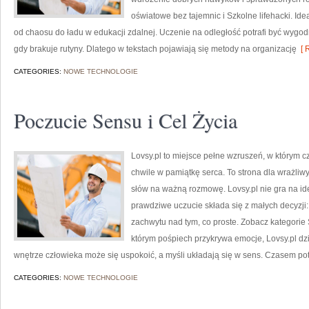
oświatowe bez tajemnic i Szkolne lifehacki. Ide
od chaosu do ładu w edukacji zdalnej. Uczenie na odległość potrafi być wygod
gdy brakuje rutyny. Dlatego w tekstach pojawiają się metody na organizację
[ 
CATEGORIES:
NOWE TECHNOLOGIE
Poczucie Sensu i Cel Życia
Lovsy.pl to miejsce pełne wzruszeń, w którym cz
chwile w pamiątkę serca. To strona dla wrażliwy
słów na ważną rozmowę. Lovsy.pl nie gra na id
prawdziwe uczucie składa się z małych decyzji:
zachwytu nad tym, co proste. Zobacz kategorie
którym pośpiech przykrywa emocje, Lovsy.pl dzi
wnętrze człowieka może się uspokoić, a myśli układają się w sens. Czasem pot
CATEGORIES:
NOWE TECHNOLOGIE