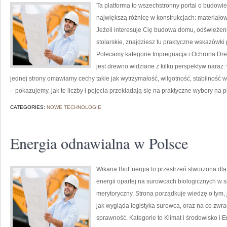
Ta platforma to wszechstronny portal o budowi
największą różnicę w konstrukcjach: materiał
Jeżeli interesuje Cię budowa domu, odświeżenie
stolarskie, znajdziesz tu praktyczne wskazówk
Polecamy kategorie Impregnacja i Ochrona Dr
jest drewno widziane z kilku perspektyw naraz: 
jednej strony omawiamy cechy takie jak wytrzymałość, wilgotność, stabilność w
– pokazujemy, jak te liczby i pojęcia przekładają się na praktyczne wybory na
CATEGORIES:
NOWE TECHNOLOGIE
Energia odnawialna w Polsce
Wikana BioEnergia to przestrzeń stworzona dla 
energii opartej na surowcach biologicznych w 
merytoryczny. Strona porządkuje wiedzę o tym, 
jak wygląda logistyka surowca, oraz na co zw
sprawność. Kategorie to Klimat i środowisko i E