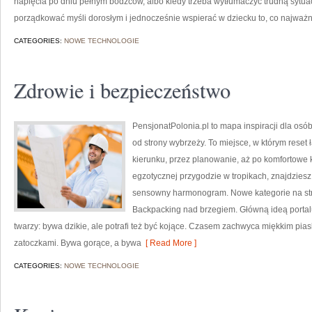
napięcia po dniu pełnym bodźców, albo kiedy trzeba wytłumaczyć trudną sytuac
porządkować myśli dorosłym i jednocześnie wspierać w dziecku to, co najważni
CATEGORIES:
NOWE TECHNOLOGIE
Zdrowie i bezpieczeństwo
PensjonatPolonia.pl to mapa inspiracji dla osó
od strony wybrzeży. To miejsce, w którym reset
kierunku, przez planowanie, aż po komfortowe k
egzotycznej przygodzie w tropikach, znajdziesz
sensowny harmonogram. Nowe kategorie na stron
Backpacking nad brzegiem. Główną ideą portalu
twarzy: bywa dzikie, ale potrafi też być kojące. Czasem zachwyca miękkim pia
zatoczkami. Bywa gorące, a bywa
[ Read More ]
CATEGORIES:
NOWE TECHNOLOGIE