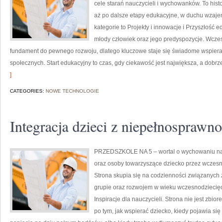
cele starań nauczycieli i wychowanków. To his
aż po dalsze etapy edukacyjne, w duchu wzaj
kategorie to Projekty i innowacje i Przyszłość e
młody człowiek oraz jego predyspozycje. Wczes
fundament do pewnego rozwoju, dlatego kluczowe staje się świadome wspiera
społecznych. Start edukacyjny to czas, gdy ciekawość jest największa, a dobrz
]
CATEGORIES:
NOWE TECHNOLOGIE
Integracja dzieci z niepełnosprawn
PRZEDSZKOLE NA 5 – wortal o wychowaniu naj
oraz osoby towarzyszące dziecko przez wczesną
Strona skupia się na codzienności związanych
grupie oraz rozwojem w wieku wczesnodziecięc
Inspiracje dla nauczycieli. Strona nie jest zbio
po tym, jak wspierać dziecko, kiedy pojawia si