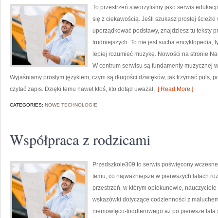
To przestrzeń stworzyliśmy jako serwis edukac
się z ciekawością. Jeśli szukasz prostej ścieżk
uporządkować podstawy, znajdziesz tu teksty 
trudniejszych. To nie jest sucha encyklopedia, 
lepiej rozumieć muzykę. Nowości na stronie N
W centrum serwisu są fundamenty muzycznej wie
Wyjaśniamy prostym językiem, czym są długości dźwięków, jak trzymać puls, po 
czytać zapis. Dzięki temu nawet ktoś, kto dotąd uważał,
[ Read More ]
CATEGORIES:
NOWE TECHNOLOGIE
Współpraca z rodzicami
Przedszkole309 to serwis poświęcony wczesnej
temu, co najważniejsze w pierwszych latach ro
przestrzeń, w którym opiekunowie, nauczyciele 
wskazówki dotyczące codzienności z maluchem
niemowlęco-toddlerowego aż po pierwsze lata s