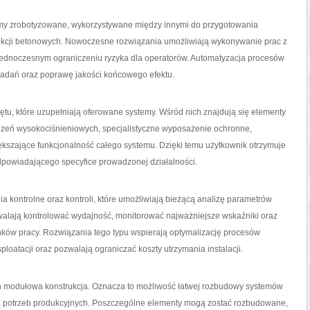
my zrobotyzowane, wykorzystywane między innymi do przygotowania
trukcji betonowych. Nowoczesne rozwiązania umożliwiają wykonywanie prac z
jednoczesnym ograniczeniu ryzyka dla operatorów. Automatyzacja procesów
 zadań oraz poprawę jakości końcowego efektu.
tu, które uzupełniają oferowane systemy. Wśród nich znajdują się elementy
zeń wysokociśnieniowych, specjalistyczne wyposażenie ochronne,
ększające funkcjonalność całego systemu. Dzięki temu użytkownik otrzymuje
powiadającego specyfice prowadzonej działalności.
a kontrolne oraz kontroli, które umożliwiają bieżącą analizę parametrów
alają kontrolować wydajność, monitorować najważniejsze wskaźniki oraz
ów pracy. Rozwiązania tego typu wspierają optymalizację procesów
loatacji oraz pozwalają ograniczać koszty utrzymania instalacji.
ch modułowa konstrukcja. Oznacza to możliwość łatwej rozbudowy systemów
ą potrzeb produkcyjnych. Poszczególne elementy mogą zostać rozbudowane,