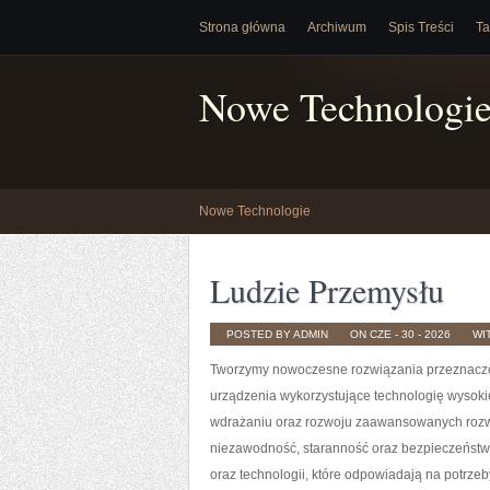
Strona główna
Archiwum
Spis Treści
Ta
Nowe Technologi
Nowe Technologie
Ludzie Przemysłu
POSTED BY ADMIN
ON CZE - 30 - 2026
WI
Tworzymy nowoczesne rozwiązania przeznaczon
urządzenia wykorzystujące technologię wysokie
wdrażaniu oraz rozwoju zaawansowanych rozwią
niezawodność, staranność oraz bezpieczeństw
oraz technologii, które odpowiadają na potrz