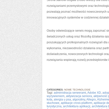
Strona stanowi bogate źródło wiedzy dla osó
rozwiązaniami przemysłowymi oraz technologia
pozwalają poznać możliwości nowoczesnych urz
innowacyjnych systemów w codziennej działal
Osoby odwiedzające serwis mogą zapoznać się
świadczonych usług oraz filozofią działania o
poszukujących profesjonalnych rozwiązań dla
wykonania, niezawodności działania oraz part
doświadczenia, nowoczesnych technologii ora
rozwiązania wspierają rozwój przedsiębiorstw
CATEGORIES:
NOWE TECHNOLOGIE
Tagi:
administracja serwerami
,
Adobe XD
,
adop
wyżywieniem
,
aktywizacja seniora
,
aktywność 
kota
,
alergia u psa
,
algorytmy
,
Allegro
,
Alzheime
słuchowe
,
aplikacje cross-platform
,
aplikacje 
turystyczna
,
architektura aplikacji
,
architektura 