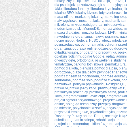
elektrycznych
,
łąka kwietna
,
laktacja
,
Laravel
,
dla psa
,
lejek sprzedażowy
,
lęk separacyjny ps
faktu
,
literatura fantasy
,
literatura kryminalna
,
li
lokalne SEO
,
lokalny biznes
,
loty czarterowe
,
l
mapa offline
,
marketing lokalny
,
marketing szep
maty węchowe
,
mecenat kultury
,
mechanik sa
mikrofony
,
mikroprzedsiębiorca
,
mikroserwisy
,
modernizm polski
,
MongoDB
,
montaż wideo
,
m
muzea dla dzieci
,
muzyka ludowa
,
MVP
,
myjni
nawodnienie organizmu
,
nawyki poranne
,
nazw
nocne niebo
,
Node.js
,
NoSQL
,
obozy młodzie
posprzedażowa
,
ochrona marki
,
ochrona prze
organizmu
,
odprawa online
,
odzież outdoorow
okładka książki
,
onboarding pracownika
,
opiek
opiekun rodzinny
,
opinie Google
,
opłaty admini
orkiestry dęte
,
ortodoncja
,
oświetlenie studyjne
tematyczne
,
parkingi lotniskowe
,
permakultura
pomoc dla kota
,
pierwsza pomoc dla psa
,
pier
odroczone
,
plaże dla psów
,
płynność finansow
podróż z psem samochodem
,
podróże edukacy
senioralne
,
podróże solo
,
podróże z kotem
,
pod
namiotowe
,
polityka prywatności
,
PostgreSQL
,
prawo AI
,
prawo jazdy kat A
,
prawo jazdy kat B
,
profilaktyka próchnicy
,
profilaktyka serca
,
profi
Java
,
programowanie JavaScript
,
programowani
projekt ogrodu przydomowego
,
projektowanie i
online
,
przegląd techniczny
,
przepisy drogowe
po mieście
,
przycinanie krzewów
,
przyczepa k
przysmaki treningowe
,
psychodietetyka
,
pszczo
Raspberry Pi
,
raty online
,
React
,
recenzje ksią
osiedla
,
regulamin sklepu
,
rehabilitacja ortop
rękojmia
,
rekomendacje klientów
,
rekrutacja zd