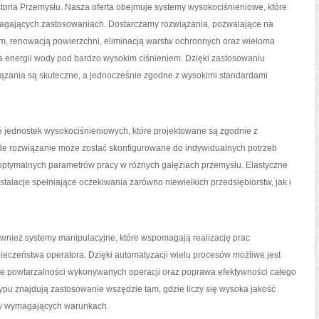
storia Przemysłu. Nasza oferta obejmuje systemy wysokociśnieniowe, które
magających zastosowaniach. Dostarczamy rozwiązania, pozwalające na
m, renowacją powierzchni, eliminacją warstw ochronnych oraz wieloma
 energii wody pod bardzo wysokim ciśnieniem. Dzięki zastosowaniu
zania są skuteczne, a jednocześnie zgodne z wysokimi standardami
e jednostek wysokociśnieniowych, które projektowane są zgodnie z
e rozwiązanie może zostać skonfigurowane do indywidualnych potrzeb
e optymalnych parametrów pracy w różnych gałęziach przemysłu. Elastyczne
talacje spełniające oczekiwania zarówno niewielkich przedsiębiorstw, jak i
ównież systemy manipulacyjne, które wspomagają realizację prac
eczeństwa operatora. Dzięki automatyzacji wielu procesów możliwe jest
nie powtarzalności wykonywanych operacji oraz poprawa efektywności całego
ypu znajdują zastosowanie wszędzie tam, gdzie liczy się wysoka jakość
 w wymagających warunkach.