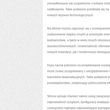
zmodyfikowane lub uzupełnione o kolejne modu
użytkowania. Takie podejście przekłada się n
nowych wyzwań technologicznych.
Na stronie można zapoznać się z rozwiązaniam
zastosowanie między innymi w przemyśle ene
budownictwie, a także w wielu innych obsza
wysokociśnieniowych. Uniwersalność oferowan
nowych inwestycji, jak i modernizacji istniejącyc
Duży nacisk położono na projektowanie rozwi
może zostać przygotowany z uwzględnieniem s
warunków eksploatacyjnych. Takie podejście
przedsiębiorstwa, zwiększając jednocześnie ef
Strona opisuje również zakres usług związany
odpowiednich urządzeń, konfiguracji instalac
rozwiązania najlepiej odpowiadające wymagan