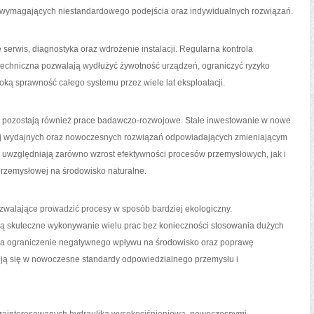
i wymagających niestandardowego podejścia oraz indywidualnych rozwiązań.
serwis, diagnostyka oraz wdrożenie instalacji. Regularna kontrola
techniczna pozwalają wydłużyć żywotność urządzeń, ograniczyć ryzyko
ką sprawność całego systemu przez wiele lat eksploatacji.
 pozostają również prace badawczo-rozwojowe. Stałe inwestowanie w nowe
iej wydajnych oraz nowoczesnych rozwiązań odpowiadających zmieniającym
 uwzględniają zarówno wzrost efektywności procesów przemysłowych, jak i
przemysłowej na środowisko naturalne.
walające prowadzić procesy w sposób bardziej ekologiczny.
ą skuteczne wykonywanie wielu prac bez konieczności stosowania dużych
ę na ograniczenie negatywnego wpływu na środowisko oraz poprawę
ują się w nowoczesne standardy odpowiedzialnego przemysłu i