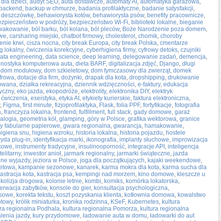
dla dzieci
,
audyt SEO
,
auta dostawcze
,
automaty AI
,
automatyka garażowa
,
backend
,
backup w chmurze
,
badania profilaktyczne
,
badanie satysfakcji
,
 deszczówkę
,
behawiorysta kotów
,
behawiorysta psów
,
benefity pracownicze
,
ezpieczeństwo w podróży
,
bezpieczeństwo Wi-Fi
,
biblioteki lokalne
,
bieganie
wakowanie
,
ból barku
,
ból kolana
,
ból pleców
,
Boże Narodzenie poza domem
,
owe
,
carsharing miejski
,
chatbot firmowy
,
cholesterol
,
chomik
,
choroby
ienie krwi
,
cisza nocna
,
city break Europa
,
city break Polska
,
cmentarze
g lokalny
,
ćwiczenia korekcyjne
,
cyberhigiena firmy
,
cyfrowy detoks
,
czujniki
ata engineering
,
data science
,
deep learning
,
delegowanie zadań
,
demencja
,
gnostyka komputerowa auta
,
dieta BARF
,
digitalizacja zdjęć
,
Django
,
długi
,
dom modułowy
,
dom szkieletowy
,
dom tymczasowy dla zwierząt
,
domek
frowa
,
dotacje dla firm
,
dożynki
,
drapak dla kota
,
dropshipping
,
drukowanie
rowana
,
działka rekreacyjna
,
dziennik wdzięczności
,
e-faktury
,
edukacja
yczny
,
eko jazda
,
ekopodróże
,
elektrolity
,
elektronika DIY
,
elektryk
 ćwiczenia
,
eseistyka
,
etyka AI
,
etykiety kurierskie
,
faktura elektroniczna
,
,
Figma
,
first minute
,
fizjoprofilaktyka
,
Flask
,
folia PPF
,
fortyfikacje
,
fotografia
a
,
franczyza lokalna
,
frontend
,
fulfillment
,
full stack
,
gady domowe
,
garaż
alogia
,
geometria kół
,
glamping
,
góry w Polsce
,
grafika wektorowa
,
granice
ry fabularne papierowe
,
gwara regionalna
,
gwarancja
,
hamakowanie
,
higiena snu
,
higiena wzroku
,
historia lokalna
,
historia pojazdu
,
hostele
yda plug-in
,
identyfikacja marki
,
ikonografia
,
implanty słuchowe
,
improwizacja
skowe
,
instrumenty tradycyjne
,
insulinooporność
,
integracje API
,
inteligencja
telitarny
,
inwestor anioł
,
jarmark regionalny
,
jarmarki świąteczne
,
jazda
nne wyjazdy
,
jeziora w Polsce
,
joga dla początkujących
,
kajaki weekendowe
,
netowa
,
kampanie sezonowe
,
kanarek
,
karma mokra dla kota
,
karma sucha dla
astracja kota
,
kastracja psa
,
kempingi nad morzem
,
kino domowe
,
kleszcze u
,
kolizja drogowa
,
kolonie letnie
,
kombi
,
komiks
,
komórka lokatorska
,
erwacja zabytków
,
konsole do gier
,
konsultacja psychologiczna
,
asowe
,
korekta tekstu
,
koszt pozyskania klienta
,
kotłownia domowa
,
kowalstwo
otowy
,
królik miniaturka
,
kronika rodzinna
,
KSeF
,
Kubernetes
,
kultura
ura regionalna Podhala
,
kultura regionalna Pomorza
,
kultura regionalna
lenia jazdy
,
kury przydomowe
,
ładowanie auta w domu
,
ładowarki do aut