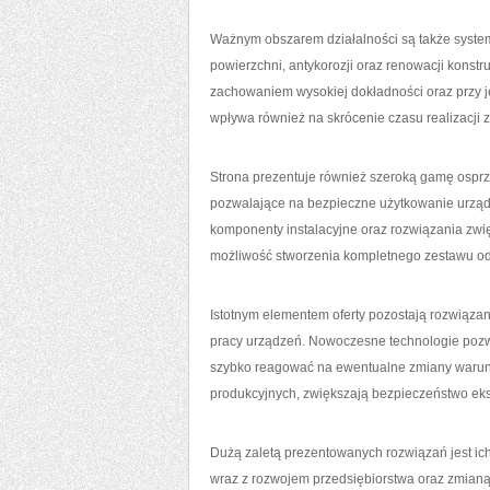
Ważnym obszarem działalności są także syste
powierzchni, antykorozji oraz renowacji kons
zachowaniem wysokiej dokładności oraz przy 
wpływa również na skrócenie czasu realizacji
Strona prezentuje również szeroką gamę osprzę
pozwalające na bezpieczne użytkowanie urząd
komponenty instalacyjne oraz rozwiązania zwi
możliwość stworzenia kompletnego zestawu od
Istotnym elementem oferty pozostają rozwiązani
pracy urządzeń. Nowoczesne technologie pozw
szybko reagować na ewentualne zmiany warunk
produkcyjnych, zwiększają bezpieczeństwo eksp
Dużą zaletą prezentowanych rozwiązań jest i
wraz z rozwojem przedsiębiorstwa oraz zmian