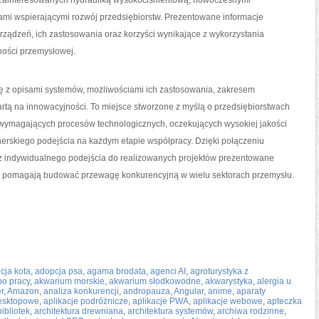
b zainteresowanych hydrauliką wysokociśnieniową, nowoczesnymi
mi wspierającymi rozwój przedsiębiorstw. Prezentowane informacje
ądzeń, ich zastosowania oraz korzyści wynikające z wykorzystania
ności przemysłowej.
 z opisami systemów, możliwościami ich zastosowania, zakresem
partą na innowacyjności. To miejsce stworzone z myślą o przedsiębiorstwach
 wymagających procesów technologicznych, oczekujących wysokiej jakości
nerskiego podejścia na każdym etapie współpracy. Dzięki połączeniu
z indywidualnego podejścia do realizowanych projektów prezentowane
 i pomagają budować przewagę konkurencyjną w wielu sektorach przemysłu.
cja kota
,
adopcja psa
,
agama brodata
,
agenci AI
,
agroturystyka z
po pracy
,
akwarium morskie
,
akwarium słodkowodne
,
akwarystyka
,
alergia u
r
,
Amazon
,
analiza konkurencji
,
andropauza
,
Angular
,
anime
,
aparaty
desktopowe
,
aplikacje podróżnicze
,
aplikacje PWA
,
aplikacje webowe
,
apteczka
bibliotek
,
architektura drewniana
,
architektura systemów
,
archiwa rodzinne
,