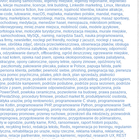
LARP
,
leasing samochodu
,
legendy miejskie
,
legendy regionalne
,
legowisko
a
,
lekcje muzealne
,
licencje
,
link building
,
LinkedIn marketing
,
Linux
,
literatura
teratura science fiction
,
live commerce
,
lojalność klientów
,
lokalne atrakcje
,
ow-code
,
lutowanie
,
macOS
,
majówka
,
malarstwo polskie
,
mandat
,
manga
,
tany
,
marketplace
,
marszobiegi
,
marża
,
masaż relaksacyjny
,
masaż sportowy
,
mochodowy
,
medytacja
,
menedżer haseł
,
menopauza
,
mikrobiom jelitowy
,
mikrowyprawy
,
mniej znane miejsca
,
mobilność ciała
,
modele językowe
,
orfologia krwi
,
motocykle turystyczne
,
motoryzacja miejska
,
murale miejskie
,
a samochodowa
,
MySQL
,
naming
,
narzędzia SaaS
,
nauka programowania
,
a firmy
,
newsletter
,
noclegi pet friendly
,
noclegi z jacuzzi
,
noclegi z sauną
,
żowe
,
obróbka zdjęć
,
obroża przeciwkleszczowa
,
obserwacja ptaków
,
obsługa
d mrozem
,
ochrona zabytków
,
oczko wodne
,
oddech przeponowy
,
odporność
a
,
odzyskiwanie danych
,
offboarding
,
ogród deszczowy
,
ogrzewanie miejskie
,
a nad kotem
,
opieka nad psem
,
opieka okołoporodowa
,
opieka paliatywna
,
stracyjne
,
opony całoroczne
,
opony letnie
,
opony zimowe
,
opóźniony lot
,
,
paczkomaty
,
pakowanie plecaka
,
pałace w Polsce
,
papuga falista
,
parki
,
persona klienta
,
petsitter
,
pewność siebie
,
phishing
,
pielęgnacja łap
,
pierwsza
wsza pomoc psychiczna
,
pilates
,
pitch deck
,
plan sprzedaży
,
płatności
a
,
pobyty lecznicze
,
podatek od nieruchomości
,
podcasting
,
podróż pociągiem
,
jne
,
podróże kamperem
,
podróże poślubne
,
podróże poza sezonem
,
podróże
róże z psem
,
podróżowanie odpowiedzialne
,
poezja współczesna
,
pola
PowerShell
,
powłoka ceramiczna
,
pozwolenie na budowę
,
prawa pasażera
,
PrestaShop
,
procedury firmowe
,
product market fit
,
produktywność osobista
,
laktyka urazów
,
próg rentowności
,
programowanie C sharp
,
programowanie
e Kotlin
,
programowanie PHP
,
programowanie Python
,
programowanie Swift
,
nterakcji
,
prompt engineering
,
promy morskie
,
prototypowanie
,
prywatność
,
przeprawy promowe
,
przerwy ruchowe
,
przestrzeń dla młodzieży
,
przewodnik
empingowa
,
przygotowanie do maratonu
,
przygotowanie do półmaratonu
,
ły w ogrodzie
,
punkty karne
,
RAG
,
ransomware
,
raport historii pojazdu
,
żek
,
recykling treści
,
redakcja tekstu
,
Redis
,
regeneracja po treningu
,
regulamin
edyczna
,
rehabilitacja po urazie
,
rejsy rzeczne
,
reklama lokalna
,
reklamacje
,
alna
,
relacje partnerskie
,
renowacja kamienic
,
reportaż
,
research UX
,
REST