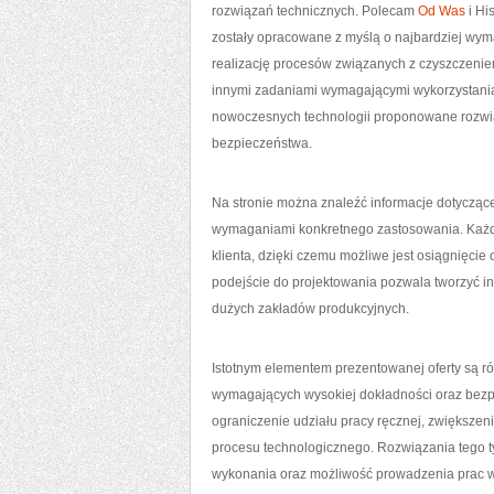
rozwiązań technicznych. Polecam
Od Was
i Hi
zostały opracowane z myślą o najbardziej wy
realizację procesów związanych z czyszczenie
innymi zadaniami wymagającymi wykorzystania
nowoczesnych technologii proponowane rozwią
bezpieczeństwa.
Na stronie można znaleźć informacje dotycząc
wymaganiami konkretnego zastosowania. Każd
klienta, dzięki czemu możliwe jest osiągnięci
podejście do projektowania pozwala tworzyć ins
dużych zakładów produkcyjnych.
Istotnym elementem prezentowanej oferty są r
wymagających wysokiej dokładności oraz bezpi
ograniczenie udziału pracy ręcznej, zwiększe
procesu technologicznego. Rozwiązania tego t
wykonania oraz możliwość prowadzenia prac