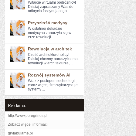
Witajcie wirtualni podróżnicy!
Dzisiaj zapraszamy Was do
odkrycia fascynującego ...
Przyszłość medycy
W‌ ostatniej⁣ dekadzie⁤
medycyna zanurzyła się w⁣
erze rewolucji ...
Rewolucja w architek
Cześć architekturoholicy!
Dzisiaj chcemy poruszyć temat
rewolucji⁤ w architekturze, ...
Rozwój systemów AI
Wraz z postępem technologii,
⁢coraz więcej⁣ firm wykorzystuje
systemy ...
Reklama:
http://www.peregrinos.pl
Zobacz więcej informacji
gryfabularne.pl