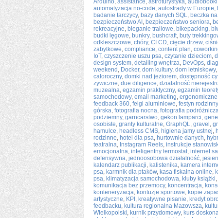
Arduino
,
assistance
,
astroturystyka
,
audiobooki 
automatyzacja no-code
,
autostrady w Europie
,
badanie tarczycy
,
bazy danych SQL
,
beczka na
bezpieczeństwo AI
,
bezpieczeństwo seniora
,
b
rekreacyjne
,
bieganie trailowe
,
bikepacking
,
bi
budki lęgowe
,
bunkry
,
bushcraft
,
buty trekking
odkleszczowe
,
chóry
,
CI CD
,
cięcie drzew
,
ciśn
zabytkowe
,
compliance
,
content plan
,
coworkin
IoT
,
czyszczenie uszu psa
,
czytanie dzieciom
,
d
design system
,
detailing wnętrza
,
DevOps
,
dia
weekend
,
Docker
,
dom kultury
,
dom letniskowy
całoroczny
,
domki nad jeziorem
,
dostępność cy
żywiczne
,
due diligence
,
działalność nierejest
muzealna
,
egzamin praktyczny
,
egzamin teoret
samochodowy
,
email marketing
,
ergonomiczne
feedback 360
,
felgi aluminiowe
,
festyn rodzinny
górska
,
fotografia nocna
,
fotografia podróżnicz
podziemny
,
garncarstwo
,
gekon lamparci
,
gene
osobiste
,
granty kulturalne
,
GraphQL
,
gravel
,
g
hamulce
,
headless CMS
,
higiena jamy ustnej
,
rodzinne
,
hotel dla psa
,
hurtownie danych
,
hybr
teatralna
,
Instagram Reels
,
instrukcje stanowi
emocjonalna
,
inteligentny termostat
,
internet sa
defensywna
,
jednoosobowa działalność
,
jesie
kalendarz publikacji
,
kalistenika
,
kamera inter
psa
,
karmnik dla ptaków
,
kasa fiskalna online
,
k
psa
,
klimatyzacja samochodowa
,
kluby książki
komunikacja bez przemocy
,
koncentracja
,
kons
konteneryzacja
,
kontuzje sportowe
,
kopie zap
artystyczne
,
KPI
,
kreatywne pisanie
,
kredyt obr
feedbacku
,
kultura regionalna Mazowsza
,
kult
Wielkopolski
,
kurnik przydomowy
,
kurs doskona