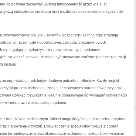
ły, co pozwala zachować wysoką funkcjonalność przez wiele lat
a większą opłacalność inwestycji oraz możliwość dostosowania urządzeń do
i przeznaczonymi dla wielu sektorów gospodarki. Technologie znajdują
rgetycznym, przemyśle wydobywczym, zakładach przemysłowych,
rach wymagających wykorzystania zaawansowanych systemów
ych rozwiązań sprawia, że mogą być stosowane zarówno podczas realizacji
h instalacji.
ązań odpowiadających indywidualnym potrzebom klientów. Każdy projekt
pecyfiki procesu technologicznego, oczekiwanych parametrów pracy oraz
 pozwala uzyskać rozwiązania idealnie dopasowane do wymagań konkretnego
ektywność oraz trwałość całego systemu.
ch z doradztwem technicznym. Klienci mogą liczyć na pomoc podczas wyboru
ji oraz planowania wdrożeń. Doświadczenie specjalistów pozwala dobrać
iom technologicznym oraz ekonomicznym danego projektu. Takie wsparcie