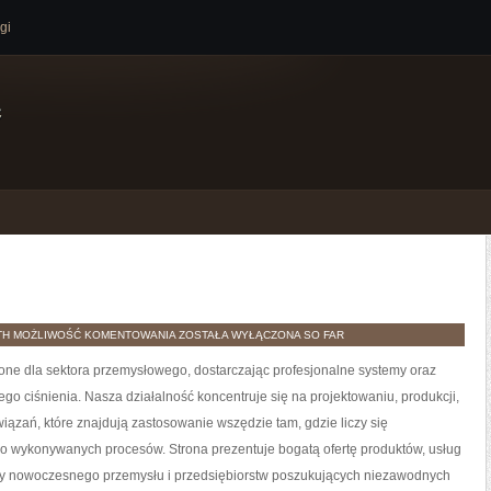
gi
e
LUDZIE
TH
MOŻLIWOŚĆ KOMENTOWANIA
ZOSTAŁA WYŁĄCZONA
SO FAR
PRZEMYSŁU
e dla sektora przemysłowego, dostarczając profesjonalne systemy oraz
go ciśnienia. Nasza działalność koncentruje się na projektowaniu, produkcji,
zań, które znajdują zastosowanie wszędzie tam, gdzie liczy się
o wykonywanych procesów. Strona prezentuje bogatą ofertę produktów, usług
eby nowoczesnego przemysłu i przedsiębiorstw poszukujących niezawodnych