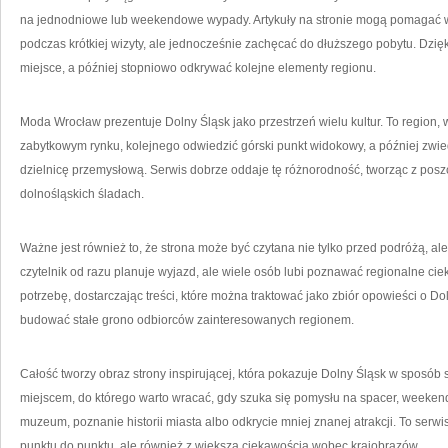
na jednodniowe lub weekendowe wypady. Artykuły na stronie mogą pomagać w w
podczas krótkiej wizyty, ale jednocześnie zachęcać do dłuższego pobytu. Dzię
miejsce, a później stopniowo odkrywać kolejne elementy regionu.
Moda Wrocław prezentuje Dolny Śląsk jako przestrzeń wielu kultur. To region
zabytkowym rynku, kolejnego odwiedzić górski punkt widokowy, a później zwi
dzielnicę przemysłową. Serwis dobrze oddaje tę różnorodność, tworząc z pos
dolnośląskich śladach.
Ważne jest również to, że strona może być czytana nie tylko przed podróżą, ale
czytelnik od razu planuje wyjazd, ale wiele osób lubi poznawać regionalne c
potrzebę, dostarczając treści, które można traktować jako zbiór opowieści o D
budować stałe grono odbiorców zainteresowanych regionem.
Całość tworzy obraz strony inspirującej, która pokazuje Dolny Śląsk w sposób
miejscem, do którego warto wracać, gdy szuka się pomysłu na spacer, weekend,
muzeum, poznanie historii miasta albo odkrycie mniej znanej atrakcji. To serwis
punktu do punktu, ale również z większą ciekawością wobec krajobrazów.