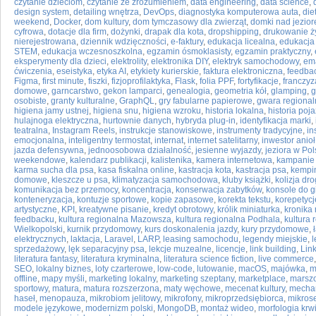
czytanie dzieciom
,
czytanie ze zrozumieniem
,
data engineering
,
data science
,
design system
,
detailing wnętrza
,
DevOps
,
diagnostyka komputerowa auta
,
die
weekend
,
Docker
,
dom kultury
,
dom tymczasowy dla zwierząt
,
domki nad jezio
cyfrowa
,
dotacje dla firm
,
dożynki
,
drapak dla kota
,
dropshipping
,
drukowanie ż
nierejestrowana
,
dziennik wdzięczności
,
e-faktury
,
edukacja licealna
,
edukacja
STEM
,
edukacja wczesnoszkolna
,
egzamin ósmoklasisty
,
egzamin praktyczny
,
eksperymenty dla dzieci
,
elektrolity
,
elektronika DIY
,
elektryk samochodowy
,
ema
ćwiczenia
,
eseistyka
,
etyka AI
,
etykiety kurierskie
,
faktura elektroniczna
,
feedba
Figma
,
first minute
,
fiszki
,
fizjoprofilaktyka
,
Flask
,
folia PPF
,
fortyfikacje
,
franczyz
domowe
,
garncarstwo
,
gekon lamparci
,
genealogia
,
geometria kół
,
glamping
,
g
osobiste
,
granty kulturalne
,
GraphQL
,
gry fabularne papierowe
,
gwara regional
higiena jamy ustnej
,
higiena snu
,
higiena wzroku
,
historia lokalna
,
historia poj
hulajnoga elektryczna
,
hurtownie danych
,
hybryda plug-in
,
identyfikacja marki
,
teatralna
,
Instagram Reels
,
instrukcje stanowiskowe
,
instrumenty tradycyjne
,
in
emocjonalna
,
inteligentny termostat
,
internat
,
internet satelitarny
,
inwestor anioł
jazda defensywna
,
jednoosobowa działalność
,
jesienne wyjazdy
,
jeziora w Po
weekendowe
,
kalendarz publikacji
,
kalistenika
,
kamera internetowa
,
kampanie
karma sucha dla psa
,
kasa fiskalna online
,
kastracja kota
,
kastracja psa
,
kempi
domowe
,
kleszcze u psa
,
klimatyzacja samochodowa
,
kluby książki
,
kolizja dr
komunikacja bez przemocy
,
koncentracja
,
konserwacja zabytków
,
konsole do g
konteneryzacja
,
kontuzje sportowe
,
kopie zapasowe
,
korekta tekstu
,
korepetycj
artystyczne
,
KPI
,
kreatywne pisanie
,
kredyt obrotowy
,
królik miniaturka
,
kronika
feedbacku
,
kultura regionalna Mazowsza
,
kultura regionalna Podhala
,
kultura
Wielkopolski
,
kurnik przydomowy
,
kurs doskonalenia jazdy
,
kury przydomowe
,
elektrycznych
,
laktacja
,
Laravel
,
LARP
,
leasing samochodu
,
legendy miejskie
,
l
sprzedażowy
,
lęk separacyjny psa
,
lekcje muzealne
,
licencje
,
link building
,
Lin
literatura fantasy
,
literatura kryminalna
,
literatura science fiction
,
live commerce
SEO
,
lokalny biznes
,
loty czarterowe
,
low-code
,
lutowanie
,
macOS
,
majówka
,
m
offline
,
mapy myśli
,
marketing lokalny
,
marketing szeptany
,
marketplace
,
marszo
sportowy
,
matura
,
matura rozszerzona
,
maty węchowe
,
mecenat kultury
,
mecha
haseł
,
menopauza
,
mikrobiom jelitowy
,
mikrofony
,
mikroprzedsiębiorca
,
mikros
modele językowe
,
modernizm polski
,
MongoDB
,
montaż wideo
,
morfologia krw