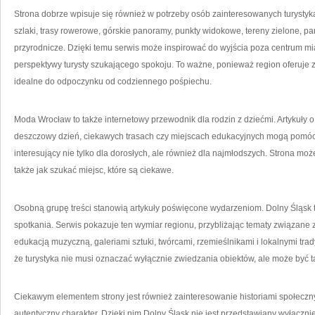
Strona dobrze wpisuje się również w potrzeby osób zainteresowanych turysty
szlaki, trasy rowerowe, górskie panoramy, punkty widokowe, tereny zielone, pa
przyrodnicze. Dzięki temu serwis może inspirować do wyjścia poza centrum mi
perspektywy turysty szukającego spokoju. To ważne, ponieważ region oferuje z
idealne do odpoczynku od codziennego pośpiechu.
Moda Wrocław to także internetowy przewodnik dla rodzin z dziećmi. Artykuły o
deszczowy dzień, ciekawych trasach czy miejscach edukacyjnych mogą pomóc
interesujący nie tylko dla dorosłych, ale również dla najmłodszych. Strona m
także jak szukać miejsc, które są ciekawe.
Osobną grupę treści stanowią artykuły poświęcone wydarzeniom. Dolny Śląsk to 
spotkania. Serwis pokazuje ten wymiar regionu, przybliżając tematy związane 
edukacją muzyczną, galeriami sztuki, twórcami, rzemieślnikami i lokalnymi tra
że turystyka nie musi oznaczać wyłącznie zwiedzania obiektów, ale może być 
Ciekawym elementem strony jest również zainteresowanie historiami społecznym
autentyczny charakter. Dzięki nim Dolny Śląsk nie jest przedstawiany wyłącznie j