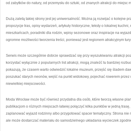
od zabytków do natury, od przemysłu do sztuki, od znanych atrakcji do miejsc m
Dużą zaletą takiej strony jest jej uniwersalność. Można ją rozwijać o kolejne pr
propozycje tras, opisy wydarzeń, artykuły historyczne, teksty o lokalnej kuchni,
mieszkańcach, poradniki dla rodzin, wpisy sezonowe oraz inspiracje na wyjazd
ogromne możliwości tworzenia treści, ponieważ jest regionem atrakcyjnym tury
Serwis może szczególnie dobrze sprawdzać się przy wyszukiwaniu atrakcji poza
korzystać wyłącznie z popularnych list atrakcji, mogą znaleźć tu bardziej rozbu
pokazują, że czasem warto odwiedzić lokalne muzeum, przejść się śladem da
poszukać starych neonów, wejść na punkt widokowy, pojechać rowerem przez mn
niewielkiej miejscowości.
Moda Wrocław może być również przydatna dla osób, które tworzą własne plan
publikacjom o różnych miejscach łatwiej połączyć kilka punktów w jedną trasę, 
zaplanować wyjazd rodzinny albo przygotować spacer tematyczny. Strona nie
ale może dostarczać materiału do samodzielnego układania wycieczek zgodni