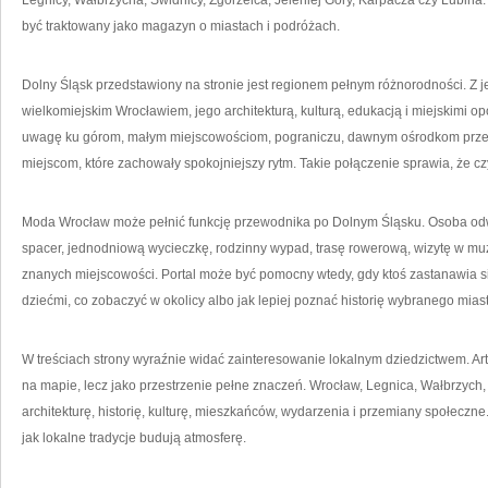
Legnicy, Wałbrzycha, Świdnicy, Zgorzelca, Jeleniej Góry, Karpacza czy Lubina.
być traktowany jako magazyn o miastach i podróżach.
Dolny Śląsk przedstawiony na stronie jest regionem pełnym różnorodności. Z j
wielkomiejskim Wrocławiem, jego architekturą, kulturą, edukacją i miejskimi opo
uwagę ku górom, małym miejscowościom, pograniczu, dawnym ośrodkom prz
miejscom, które zachowały spokojniejszy rytm. Takie połączenie sprawia, że cz
Moda Wrocław może pełnić funkcję przewodnika po Dolnym Śląsku. Osoba od
spacer, jednodniową wycieczkę, rodzinny wypad, trasę rowerową, wizytę w m
znanych miejscowości. Portal może być pomocny wtedy, gdy ktoś zastanawia się
dziećmi, co zobaczyć w okolicy albo jak lepiej poznać historię wybranego mias
W treściach strony wyraźnie widać zainteresowanie lokalnym dziedzictwem. Arty
na mapie, lecz jako przestrzenie pełne znaczeń. Wrocław, Legnica, Wałbrzyc
architekturę, historię, kulturę, mieszkańców, wydarzenia i przemiany społeczne
jak lokalne tradycje budują atmosferę.