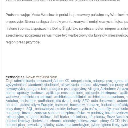
Podsumowując, Moda Wrocław to portal krajoznawczy poświęcony Wrocławiowi 
propozycje. Strona zachęca do odkrywania znanych i mniej znanych miejsc, po
historie i pomaga spojrzeć na Dolny Śląsk jako na obszar pełen niepowtarzalne
szerokiemu spojrzeniu serwis może być wartościowy dla turystów, mieszkańców
region przez przyrodę.
CATEGORIES:
NOWE TECHNOLOGIE
Tagi:
administracja serwerami
,
Adobe XD
,
adopcja kota
,
adopcja psa
,
agama b
wyżywieniem
,
akademik studencki
,
aktywizacja seniora
,
aktywność po pracy
,
a
akwarystyka
,
alergia u kota
,
alergia u psa
,
algorytmy
,
Allegro
,
Alzheimer
,
Amazo
anime
,
aparaty słuchowe
,
aplikacje cross-platform
,
aplikacje desktopowe
,
apli
webowe
,
architektura aplikacji
,
architektura bibliotek
,
architektura drewniana
,
a
Arduino
,
assistance
,
audiobooki dla dzieci
,
audyt SEO
,
auta dostawcze
,
automa
no-code
,
autostrady w Europie
,
backend
,
backup w chmurze
,
badania profilak
bazy danych SQL
,
behawiorysta kotów
,
behawiorysta psów
,
benefity pracowni
hulajnogi
,
bezpieczeństwo seniora
,
bezpieczeństwo w podróży
,
bezpieczeństw
rekreacyjne
,
bieganie trailowe
,
ból barku
,
ból kolana
,
ból pleców
,
Boże Narodz
chatbot firmowy
,
cholesterol
,
chomik
,
choroby odkleszczowe
,
chóry
,
CI CD
,
ciśn
content plan
,
coworking lokalny
,
ćwiczenia korekcyjne
,
cyberhigiena firmy
,
cyfr