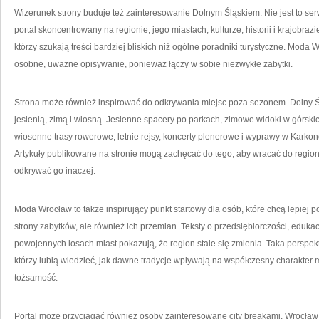
Wizerunek strony buduje też zainteresowanie Dolnym Śląskiem. Nie jest to se
portal skoncentrowany na regionie, jego miastach, kulturze, historii i krajobra
którzy szukają treści bardziej bliskich niż ogólne poradniki turystyczne. Moda
osobne, uważne opisywanie, ponieważ łączy w sobie niezwykłe zabytki.
Strona może również inspirować do odkrywania miejsc poza sezonem. Dolny Śląs
jesienią, zimą i wiosną. Jesienne spacery po parkach, zimowe widoki w górski
wiosenne trasy rowerowe, letnie rejsy, koncerty plenerowe i wyprawy w Karko
Artykuły publikowane na stronie mogą zachęcać do tego, aby wracać do regio
odkrywać go inaczej.
Moda Wrocław to także inspirujący punkt startowy dla osób, które chcą lepiej 
strony zabytków, ale również ich przemian. Teksty o przedsiębiorczości, edukac
powojennych losach miast pokazują, że region stale się zmienia. Taka perspek
którzy lubią wiedzieć, jak dawne tradycje wpływają na współczesny charakter 
tożsamość.
Portal może przyciągać również osoby zainteresowane city breakami. Wrocław i