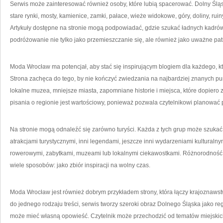
Serwis może zainteresować również osoby, które lubią spacerować. Dolny Śląsk
stare rynki, mosty, kamienice, zamki, pałace, wieże widokowe, góry, doliny, ruiny
Artykuły dostępne na stronie mogą podpowiadać, gdzie szukać ładnych kadrów. 
podróżowanie nie tylko jako przemieszczanie się, ale również jako uważne pat
Moda Wrocław ma potencjał, aby stać się inspirującym blogiem dla każdego, 
Strona zachęca do tego, by nie kończyć zwiedzania na najbardziej znanych pu
lokalne muzea, mniejsze miasta, zapomniane historie i miejsca, które dopiero 
pisania o regionie jest wartościowy, ponieważ pozwala czytelnikowi planować 
Na stronie mogą odnaleźć się zarówno turyści. Każda z tych grup może szukać
atrakcjami turystycznymi, inni legendami, jeszcze inni wydarzeniami kulturaln
rowerowymi, zabytkami, muzeami lub lokalnymi ciekawostkami. Różnorodność p
wiele sposobów: jako zbiór inspiracji na wolny czas.
Moda Wrocław jest również dobrym przykładem strony, która łączy krajoznawst
do jednego rodzaju treści, serwis tworzy szeroki obraz Dolnego Śląska jako re
może mieć własną opowieść. Czytelnik może przechodzić od tematów miejskich 