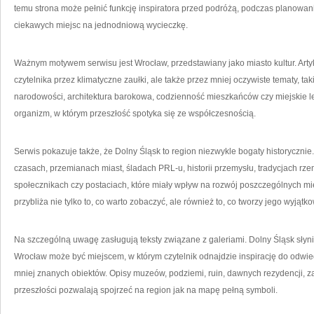
temu strona może pełnić funkcję inspiratora przed podróżą, podczas planowan
ciekawych miejsc na jednodniową wycieczkę.
Ważnym motywem serwisu jest Wrocław, przedstawiany jako miasto kultur. Ar
czytelnika przez klimatyczne zaułki, ale także przez mniej oczywiste tematy, t
narodowości, architektura barokowa, codzienność mieszkańców czy miejskie le
organizm, w którym przeszłość spotyka się ze współczesnością.
Serwis pokazuje także, że Dolny Śląsk to region niezwykle bogaty historycznie
czasach, przemianach miast, śladach PRL-u, historii przemysłu, tradycjach rzem
społecznikach czy postaciach, które miały wpływ na rozwój poszczególnych mi
przybliża nie tylko to, co warto zobaczyć, ale również to, co tworzy jego wyjątko
Na szczególną uwagę zasługują teksty związane z galeriami. Dolny Śląsk słynie
Wrocław może być miejscem, w którym czytelnik odnajdzie inspirację do odwied
mniej znanych obiektów. Opisy muzeów, podziemi, ruin, dawnych rezydencji,
przeszłości pozwalają spojrzeć na region jak na mapę pełną symboli.