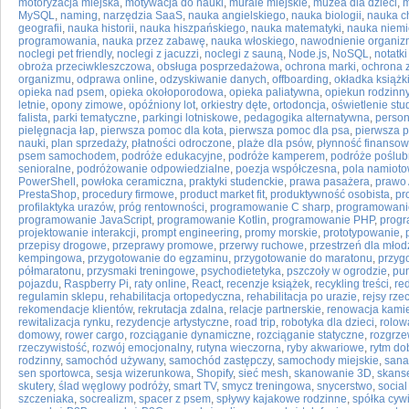
motoryzacja miejska
,
motywacja do nauki
,
murale miejskie
,
muzea dla dzieci
,
m
MySQL
,
naming
,
narzędzia SaaS
,
nauka angielskiego
,
nauka biologii
,
nauka c
geografii
,
nauka historii
,
nauka hiszpańskiego
,
nauka matematyki
,
nauka niemi
programowania
,
nauka przez zabawę
,
nauka włoskiego
,
nawodnienie organi
noclegi pet friendly
,
noclegi z jacuzzi
,
noclegi z sauną
,
Node.js
,
NoSQL
,
notatki
obroża przeciwkleszczowa
,
obsługa posprzedażowa
,
ochrona marki
,
ochrona 
organizmu
,
odprawa online
,
odzyskiwanie danych
,
offboarding
,
okładka książk
opieka nad psem
,
opieka okołoporodowa
,
opieka paliatywna
,
opiekun rodzinn
letnie
,
opony zimowe
,
opóźniony lot
,
orkiestry dęte
,
ortodoncja
,
oświetlenie stu
falista
,
parki tematyczne
,
parkingi lotniskowe
,
pedagogika alternatywna
,
person
pielęgnacja łap
,
pierwsza pomoc dla kota
,
pierwsza pomoc dla psa
,
pierwsza 
nauki
,
plan sprzedaży
,
płatności odroczone
,
plaże dla psów
,
płynność finanso
psem samochodem
,
podróże edukacyjne
,
podróże kamperem
,
podróże poślu
senioralne
,
podróżowanie odpowiedzialne
,
poezja współczesna
,
pola namiot
PowerShell
,
powłoka ceramiczna
,
praktyki studenckie
,
prawa pasażera
,
prawo 
PrestaShop
,
procedury firmowe
,
product market fit
,
produktywność osobista
,
pr
profilaktyka urazów
,
próg rentowności
,
programowanie C sharp
,
programowanie
programowanie JavaScript
,
programowanie Kotlin
,
programowanie PHP
,
progr
projektowanie interakcji
,
prompt engineering
,
promy morskie
,
prototypowanie
,
przepisy drogowe
,
przeprawy promowe
,
przerwy ruchowe
,
przestrzeń dla młod
kempingowa
,
przygotowanie do egzaminu
,
przygotowanie do maratonu
,
przyg
półmaratonu
,
przysmaki treningowe
,
psychodietetyka
,
pszczoły w ogrodzie
,
pun
pojazdu
,
Raspberry Pi
,
raty online
,
React
,
recenzje książek
,
recykling treści
,
re
regulamin sklepu
,
rehabilitacja ortopedyczna
,
rehabilitacja po urazie
,
rejsy rze
rekomendacje klientów
,
rekrutacja zdalna
,
relacje partnerskie
,
renowacja kami
rewitalizacja rynku
,
rezydencje artystyczne
,
road trip
,
robotyka dla dzieci
,
rolow
domowy
,
rower cargo
,
rozciąganie dynamiczne
,
rozciąganie statyczne
,
rozgrz
rzeczywistość
,
rozwój emocjonalny
,
rutyna wieczorna
,
ryby akwariowe
,
rytm d
rodzinny
,
samochód używany
,
samochód zastępczy
,
samochody miejskie
,
sana
sen sportowca
,
sesja wizerunkowa
,
Shopify
,
sieć mesh
,
skanowanie 3D
,
skans
skutery
,
ślad węglowy podróży
,
smart TV
,
smycz treningowa
,
snycerstwo
,
social
szczeniaka
,
socrealizm
,
spacer z psem
,
spływy kajakowe rodzinne
,
spółka cyw