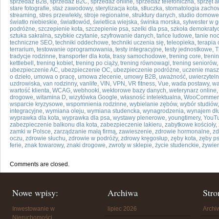
sprzedaż B2B
,
sprzedaż B2C
,
sprzedaż online
,
sprzedaż telefoniczna
,
sprzęt a
stare fotografie
,
staż zawodowy
,
sterylizacja kota
,
stłuczka
,
stomatologia zach
streaming
,
stres przewlekły
,
stroje regionalne
,
struktury danych
,
studio domowe
światło niebieskie
,
światłowód
,
świetlica wiejska
,
świnka morska
,
sylwester w 
podróżne
,
szczepienie kota
,
szczepienie psa
,
szelki dla psa
,
szkoła demokraty
sztuka sakralna
,
szybkie czytanie
,
szyfrowanie danych
,
tańce ludowe
,
tanie noc
techniczne SEO
,
techniki oddechowe
,
techniki uczenia się
,
teleopieka
,
terapia 
terrarium
,
testowanie oprogramowania
,
testy integracyjne
,
testy jednostkowe
,
T
tradycje rodzinne
,
transporter dla kota
,
trasy samochodowe
,
trening core
,
trenin
kettlebell
,
trening kobiet
,
trening po ciąży
,
trening równowagi
,
trening seniorów
ubezpieczenie AC
,
ubezpieczenie OC
,
ubezpieczenie podróżne
,
uczenie mas
o dzieło
,
umowa o pracę
,
umowa zlecenie
,
umowy B2B
,
uważność
,
uwierzytel
uzdrowiska
,
van rodzinny
,
vanlife
,
VIN
,
VPN
,
VR fitness
,
Vue
,
wada postawy
,
wa
wartość klienta
,
WCAG
,
webhooki
,
wektorowe bazy danych
,
weterynarz online
drogowe
,
witamina D
,
wizytówka Google
,
własność intelektualna
,
WooCommer
wsparcie kryzysowe
,
wspomnienia rodzinne
,
wybielanie zębów
,
wybór studiów
integracyjne
,
wymiana oleju
,
wymiana studencka
,
wynagrodzenia
,
wynajem dł
wyprawka dla kota
,
wyprawka dla psa
,
wystawy plenerowe
,
youngtimery
,
YouTu
zabezpieczenie balkonu dla kota
,
zabezpieczenie lakieru
,
zabytkowe kościoły
,
zamki w Polsce
,
zarządzanie małą firmą
,
zawieszenie
,
zdrowie hormonalne
,
zd
oczu
,
zdrowie słuchu
,
zdrowie w podróży
,
zdrowy kręgosłup
,
zęby kota
,
zęby p
ferie
,
znak towarowy
,
znaki drogowe
,
zwroty w sklepie
,
życie studenckie
,
żywien
Comments are closed.
Nowe wpisy:
Archiwa
Stro
Inwestowanie w
lipiec 2026
Arch
Nieruchomości