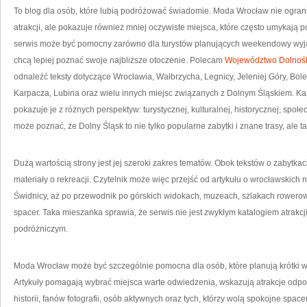
To blog dla osób, które lubią podróżować świadomie. Moda Wrocław nie ograni
atrakcji, ale pokazuje również mniej oczywiste miejsca, które często umykają
serwis może być pomocny zarówno dla turystów planujących weekendowy wyjaz
chcą lepiej poznać swoje najbliższe otoczenie. Polecam
Województwo Dolnośl
odnaleźć teksty dotyczące Wrocławia, Wałbrzycha, Legnicy, Jeleniej Góry, Bol
Karpacza, Lubina oraz wielu innych miejsc związanych z Dolnym Śląskiem. Każ
pokazuje je z różnych perspektyw: turystycznej, kulturalnej, historycznej, społe
może poznać, że Dolny Śląsk to nie tylko popularne zabytki i znane trasy, ale 
Dużą wartością strony jest jej szeroki zakres tematów. Obok tekstów o zabytkach
materiały o rekreacji. Czytelnik może więc przejść od artykułu o wrocławskic
Świdnicy, aż po przewodnik po górskich widokach, muzeach, szlakach rowero
spacer. Taka mieszanka sprawia, że serwis nie jest zwykłym katalogiem atrakc
podróżniczym.
Moda Wrocław może być szczególnie pomocna dla osób, które planują krótki wyj
Artykuły pomagają wybrać miejsca warte odwiedzenia, wskazują atrakcje odpow
historii, fanów fotografii, osób aktywnych oraz tych, którzy wolą spokojne spac