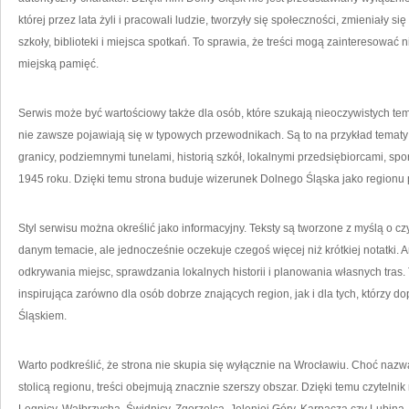
której przez lata żyli i pracowali ludzie, tworzyły się społeczności, zmieniały 
szkoły, biblioteki i miejsca spotkań. To sprawia, że treści mogą zainteresować n
miejską pamięć.
Serwis może być wartościowy także dla osób, które szukają nieoczywistych tem
nie zawsze pojawiają się w typowych przewodnikach. Są to na przykład tema
granicy, podziemnymi tunelami, historią szkół, lokalnymi przedsiębiorcami, sp
1945 roku. Dzięki temu strona buduje wizerunek Dolnego Śląska jako regionu 
Styl serwisu można określić jako informacyjny. Teksty są tworzone z myślą o cz
danym temacie, ale jednocześnie oczekuje czegoś więcej niż krótkiej notatki.
odkrywania miejsc, sprawdzania lokalnych historii i planowania własnych tras.
inspirująca zarówno dla osób dobrze znających region, jak i dla tych, którzy 
Śląskiem.
Warto podkreślić, że strona nie skupia się wyłącznie na Wrocławiu. Choć naz
stolicą regionu, treści obejmują znacznie szerszy obszar. Dzięki temu czyteln